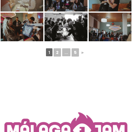
1
2
...
5
►