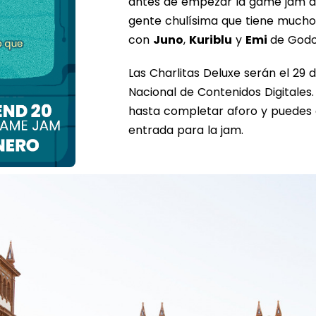
antes de empezar la game jam 
gente chulísima que tiene much
con
Juno
,
Kuriblu
y
Emi
de Godo
Las Charlitas Deluxe serán el 29 
Nacional de Contenidos Digitales.
hasta completar aforo y puedes 
entrada para la jam.