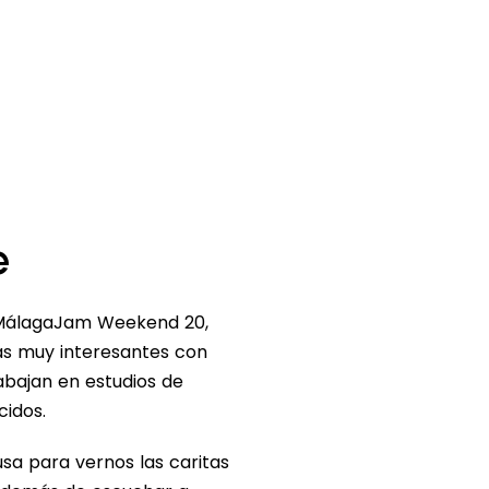
e
 MálagaJam Weekend 20,
as muy interesantes con
abajan en estudios de
cidos.
sa para vernos las caritas