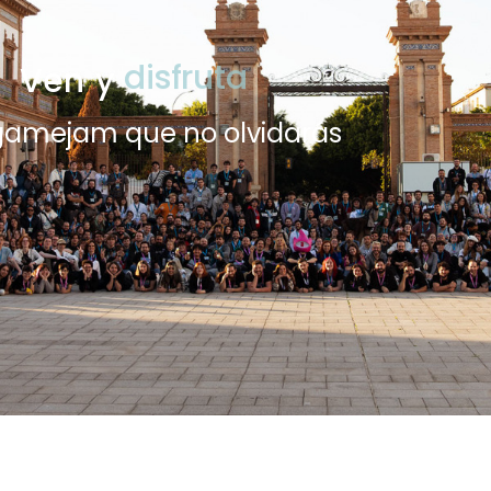
Ven y
disfruta
gamejam que no olvidarás