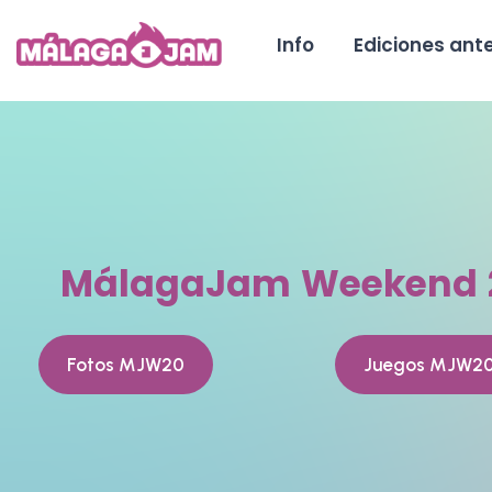
Info
Ediciones ante
MálagaJam Weekend 
Fotos MJW20
Juegos MJW2