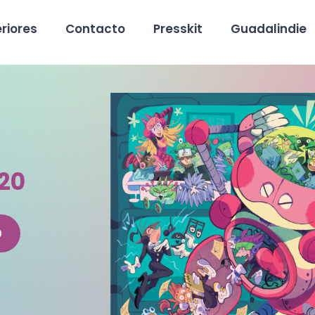
riores
Contacto
Presskit
Guadalindie
20
0