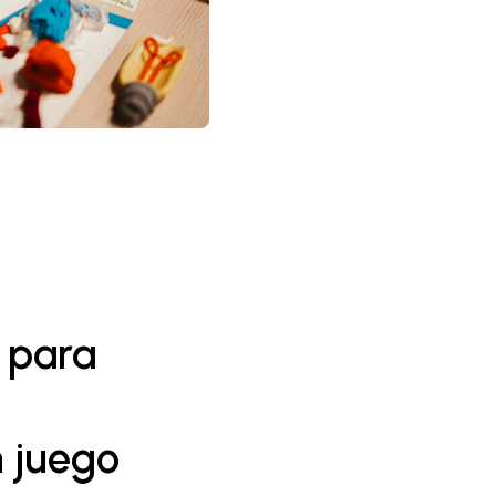
 para
n juego