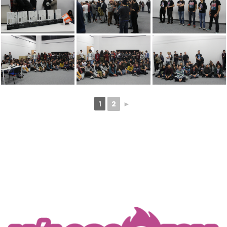
1
2
►