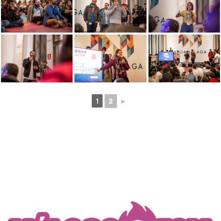
1
2
►